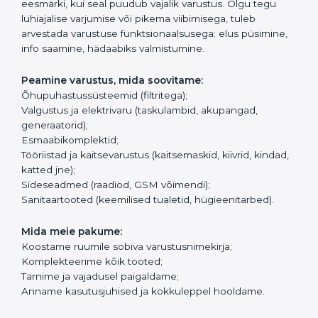
eesmärki, kui seal puudub vajalik varustus. Olgu tegu
lühiajalise varjumise või pikema viibimisega, tuleb
arvestada varustuse funktsionaalsusega: elus püsimine,
info saamine, hädaabiks valmistumine.
Peamine varustus, mida soovitame:
Õhupuhastussüsteemid (filtritega);
Valgustus ja elektrivaru (taskulambid, akupangad,
generaatorid);
Esmaabikomplektid;
Tööriistad ja kaitsevarustus (kaitsemaskid, kiivrid, kindad,
katted jne);
Sideseadmed (raadiod, GSM võimendi);
Sanitaartooted (keemilised tualetid, hügieenitarbed).
Mida meie pakume:
Koostame ruumile sobiva varustusnimekirja;
Komplekteerime kõik tooted;
Tarnime ja vajadusel paigaldame;
Anname kasutusjuhised ja kokkuleppel hooldame.