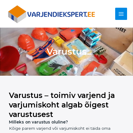
Skip
Main
to
content
Men
Varustus
Varustus – toimiv varjend ja
varjumiskoht algab õigest
varustusest
Milleks on varustus oluline?
Kõige parem varjend või varjumiskoht ei täida oma